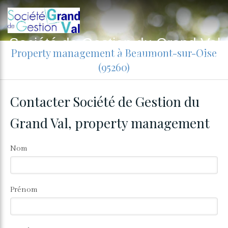
Société de Gestion du Grand Val
Property management à Beaumont-sur-Oise
Syndic - Administrateur de biens
(95260)
Contacter Société de Gestion du
Grand Val, property management
Nom
Prénom